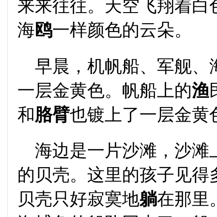
来来往往。天空飞翔着白
海
鸥
一样颜色的云朵。
早晨，机帆船、军舰、
一层金黄色。帆船上的
渔
和
胳
臂
也镀上了一层金黄
海边是一片沙滩，沙滩
的贝壳。这里的孩子见得
贝壳只好寂寞地
躺
在那里