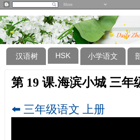
HSK
汉语树
小学语文
第 19 课.海滨小城 三
⬅️ 三年级语文 上册