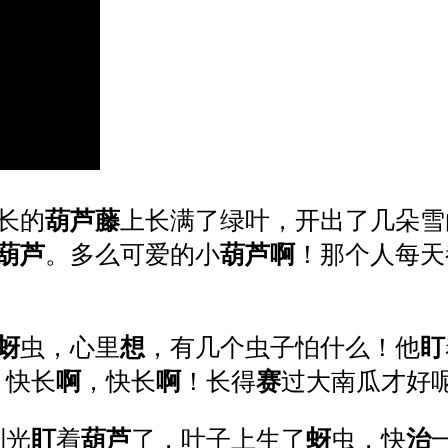
长的
葫
芦
藤
上长满了绿叶，开出了几朵雪
葫
芦
。多么可爱的小
葫
芦
啊
！那个人每天
蚜
虫，心里
想
，有几个虫子怕什么！他
盯
，快长
啊
，快长
啊
！长得
赛
过大南瓜才好呢
别光
盯
着
葫
芦
了，叶子上生了
蚜
虫，快
治