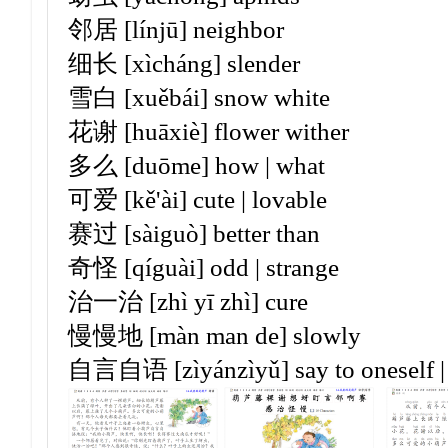
邻居 [línjū] neighbor
细长 [xìcháng] slender
雪白 [xuěbái] snow white
花谢 [huāxiè] flower wither
多么 [duōme] how | what
可爱 [kě'ài] cute | lovable
赛过 [sàiguò] better than
奇怪 [qíguài] odd | strange
治一治 [zhì yī zhì] cure
慢慢地 [màn man de] slowly
自言自语 [zìyánzìyǔ] say to oneself | t