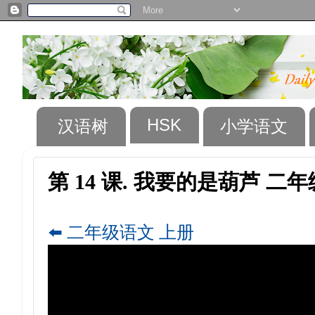
HSK
汉语树
小学语文
第 14 课. 我要的是葫芦 二
⬅️ 二年级语文 上册