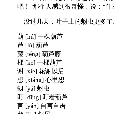
吧！”那个人
感
到很奇
怪
，说：“
没过几天，叶子上的
蚜
虫更多了
葫 [hú] 一棵葫芦
芦 [lú] 葫芦
藤 [téng] 葫芦藤
棵 [kē] 一棵葫芦
谢 [xiè] 花谢以后
想 [xiǎng] 心里想
蚜 [yá] 蚜虫
盯 [dīng] 盯着葫芦
言 [yán] 自言自语