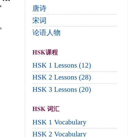
”
唐诗
宋词
。
论语人物
HSK课程
HSK 1 Lessons (12)
HSK 2 Lessons (28)
HSK 3 Lessons (20)
HSK 词汇
HSK 1 Vocabulary
HSK 2 Vocabulary