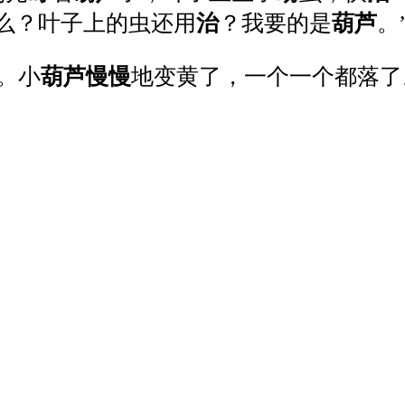
什么？叶子上的虫还用
治
？我要的是
葫
芦
。
。小
葫
芦
慢
慢
地变黄了，一个一个都落了