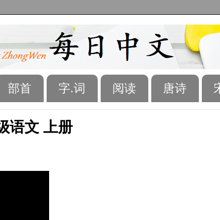
部首
字.词
阅读
唐诗
年级语文 上册