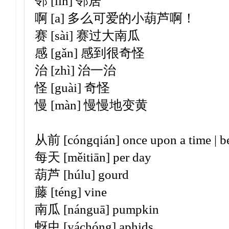
邻 [lín] 邻居
啊 [a] 多么可爱的小葫芦啊！
赛 [sài] 赛过大南瓜
感 [gǎn] 感到很奇怪
治 [zhì] 治一治
怪 [guài] 奇怪
慢 [màn] 慢慢地变黄
从前 [cóngqián] once upon a time | b
每天 [měitiān] per day
葫芦 [húlu] gourd
藤 [téng] vine
南瓜 [nánguā] pumpkin
蚜虫 [yáchóng] aphids