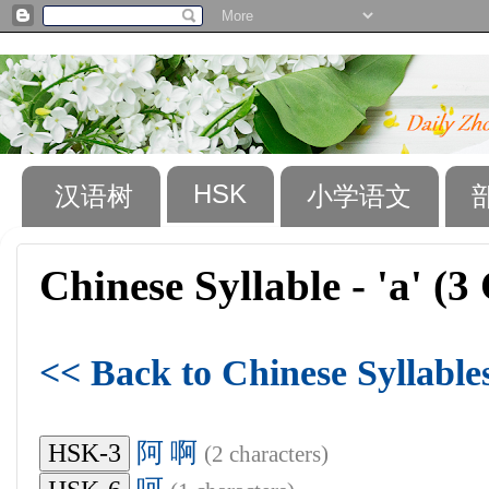
HSK
汉语树
小学语文
Chinese Syllable - 'a' (
<< Back to Chinese Syllable
阿
啊
HSK-3
(2 characters)