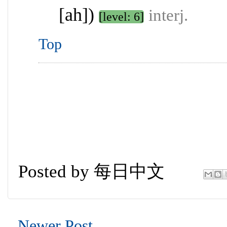
[ah])
interj.
[level: 6]
Top
Posted by
每日中文
Newer Post