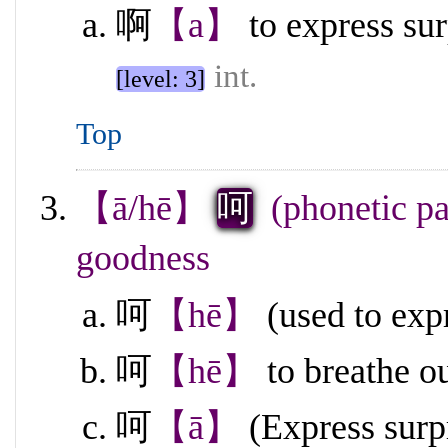
啊
【a】
to express sur
int.
[level: 3]
Top
【ā/hē】
呵
(phonetic pa
goodness
呵
【hē】
(used to exp
呵
【hē】
to breathe o
呵
【ā】
(Express surp