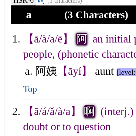
呵
HSK-6
(1 characters)
a
(3 Characters)
【ā/à/a/ē】
阿
an initial
people, (phonetic character)
阿姨
【āyí】
aunt
[level:
Top
【ā/á/ǎ/à/a】
啊
(interj.)
doubt or to question