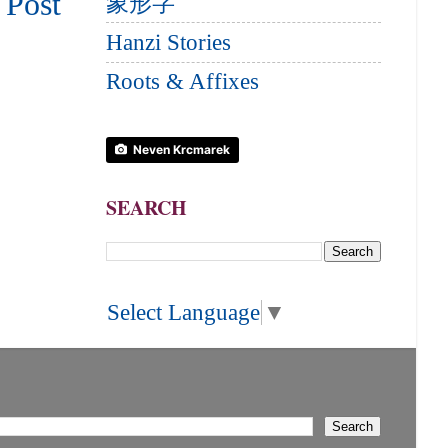
 Post
象形字
Hanzi Stories
Roots & Affixes
Neven Krcmarek
SEARCH
Select Language
▼