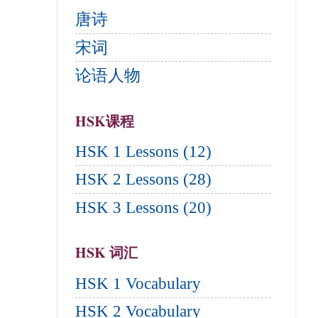
唐诗
宋词
论语人物
HSK课程
HSK 1 Lessons (12)
HSK 2 Lessons (28)
HSK 3 Lessons (20)
HSK 词汇
HSK 1 Vocabulary
HSK 2 Vocabulary