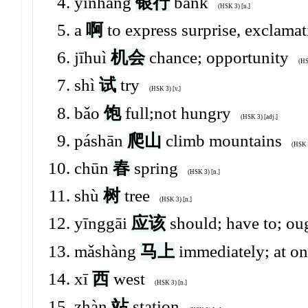
yínháng
银行
bank
(HSK 3) [n.]
a
啊
to express surprise, exclama
jīhuì
机会
chance; opportunity
(HS
shì
试
try
(HSK 3) [v.]
bǎo
饱
full;not hungry
(HSK 3) [adj.]
páshān
爬山
climb mountains
(HSK 3
chūn
春
spring
(HSK 3) [n.]
shù
树
tree
(HSK 3) [n.]
yīnggāi
应该
should; have to; ou
mǎshàng
马上
immediately; at o
xī
西
west
(HSK 3) [n.]
zhàn
站
station