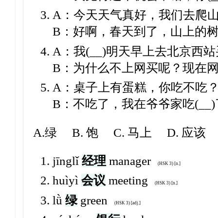
A：今天天气真好，我们去爬
B：好啊，春天到了，山上的树应
A：我(__)明天早上去北京西
B：为什么不上网买呢？现在
A：桌子上有蛋糕，你吃不吃
B：不吃了，我在爷爷家吃(__
A.绿 B. 饱 C. 马上 D. 应该
jīnglǐ
经理
manager
(HSK 3) [n.]
huìyì
会议
meeting
(HSK 3) [n.]
lǜ
绿
green
(HSK 3) [adj.]