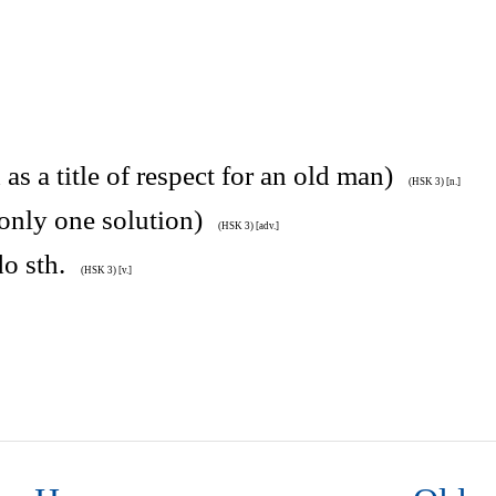
 as a title of respect for an old man)
(HSK 3) [n.]
 only one solution)
(HSK 3) [adv.]
do sth.
(HSK 3) [v.]