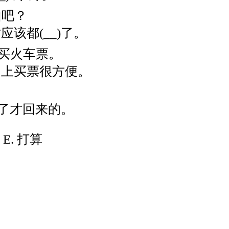
山吧？
该都(__)了。
站买火车票。
网上买票很方便。
？
)了才回来的。
 E. 打算