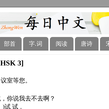
部首
字.词
阅读
唐诗
[HSK 3]
会议室等您。
试，你说我去不去啊？
)试 试 。