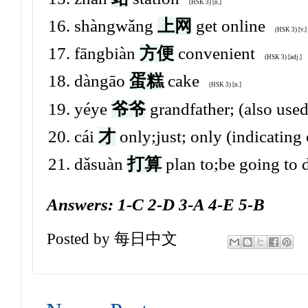
(HSK 3) [n.]
shàngwǎng
上网
get online
(HSK 3) [v.]
fāngbiàn
方便
convenient
(HSK 3) [adj.]
dàngāo
蛋糕
cake
(HSK 3) [n.]
yéye
爷爷
grandfather; (also used
cái
才
only;just; only (indicating
dǎsuàn
打算
plan to;be going to 
Answers: 1-C 2-D 3-A 4-E 5-B
Posted by
每日中文