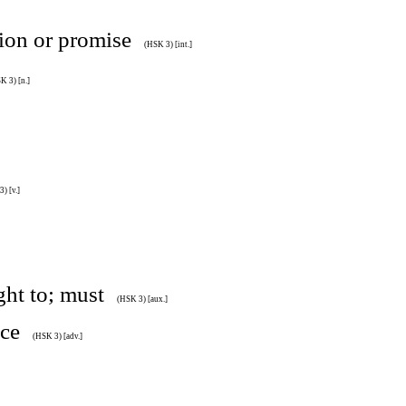
tion or promise
(HSK 3) [int.]
K 3) [n.]
) [v.]
ght to; must
(HSK 3) [aux.]
nce
(HSK 3) [adv.]