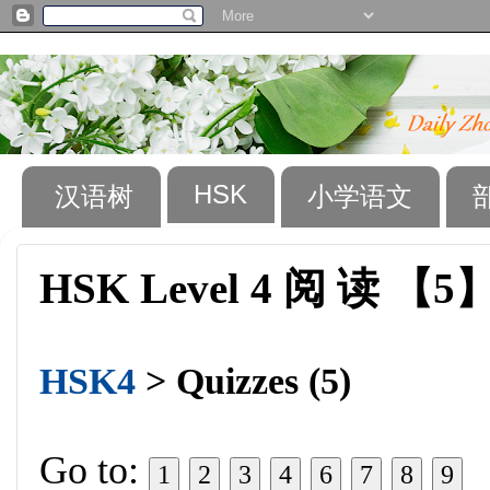
HSK
汉语树
小学语文
HSK Level 4 阅 读 【5
HSK4
> Quizzes (5)
Go to:
1
2
3
4
6
7
8
9