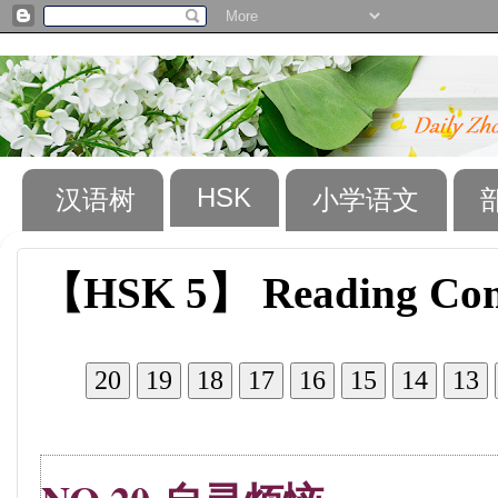
HSK
汉语树
小学语文
【HSK 5】 Reading Comp
20
19
18
17
16
15
14
13