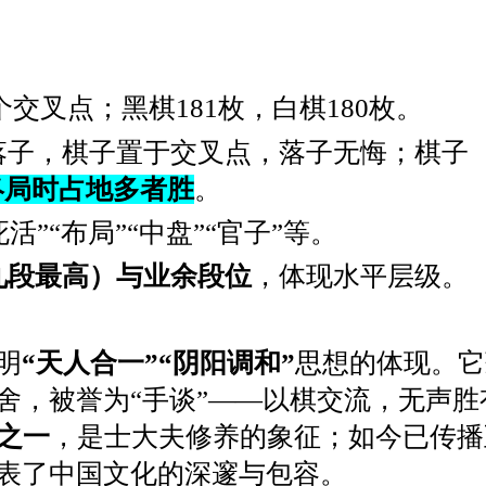
1个交叉点；黑棋181枚，白棋180枚。
落子，棋子置于交叉点，落子无悔；棋子
终局时占地多者胜
。
死活”“布局”“中盘”“官子”等。
九段最高）与业余段位
，体现水平层级。
明
“天人合一”“阴阳调和”
思想的体现。它
舍，被誉为“手谈”——以棋交流，无声胜
艺之一
，是士大夫修养的象征；如今已传播
表了中国文化的深邃与包容。