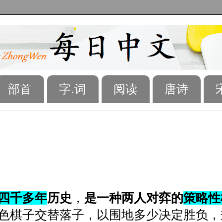
部首
字.词
阅读
唐诗
四千多年
历史
，
是一种两人对弈的
策略性
色棋子交替落子，以围地多少决定胜负，