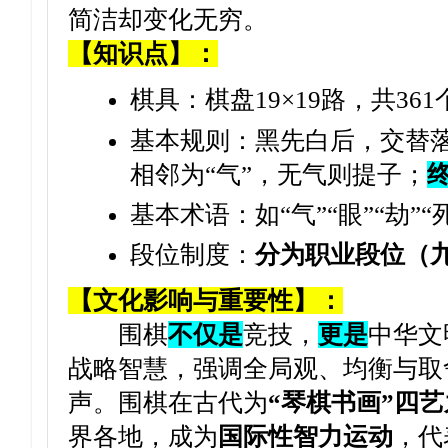
简洁却变化无穷。
【知识点】：
棋具：棋盘19×19路，共36
基本规则：黑先白后，交替
相邻为“气”，无气则提子；
基本术语：如“气”“眼”“劫”“
段位制度：
分为职业段位（
【文化影响与重要性】：
围棋
不仅是
竞技，
更是
中华文
战略智慧，强调全局观、均衡与取
声。围棋在古代为
“琴棋书画”四
界各地，成为
国际性智力运动
，代