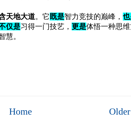
含天地大道
。它
既是
智力竞技的巅峰，
也
不仅是
习得一门技艺，
更是
体悟一种思维
智慧。
Home
Older