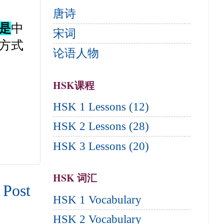
唐诗
是
中
宋词
方式
论语人物
HSK课程
HSK 1 Lessons (12)
HSK 2 Lessons (28)
HSK 3 Lessons (20)
HSK 词汇
 Post
HSK 1 Vocabulary
HSK 2 Vocabulary