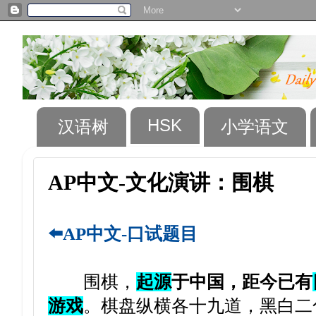
HSK
汉语树
小学语文
AP中文-文化演讲：围棋
⬅️AP中文-口试题目
围棋，
起源
于中国，距今已有
游戏
。棋盘纵横各十九道，黑白二