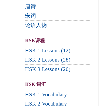
唐诗
宋词
论语人物
HSK课程
HSK 1 Lessons (12)
HSK 2 Lessons (28)
HSK 3 Lessons (20)
HSK 词汇
HSK 1 Vocabulary
HSK 2 Vocabulary