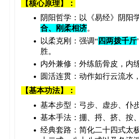
【核心原理】：
阴阳哲学：以《易经》阴阳
合、刚柔相济
。
以柔克刚：强调“
四两拨千斤
胜。
内外兼修：外练筋骨皮，内
圆活连贯：动作如行云流水
【基本功法】：
基本步型：弓步、虚步、仆
基本手法：掤、捋、挤、按
经典套路：简化二十四式太