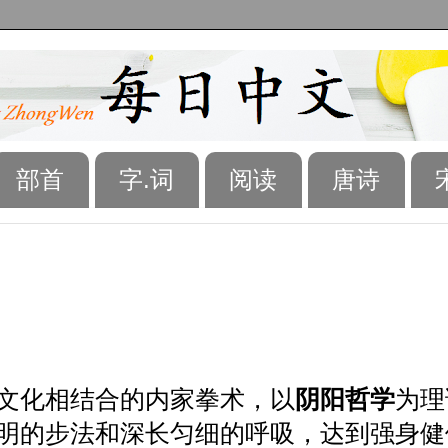
部首
字.词
阅读
唐诗
化相结合的内家拳术，以
阴阳哲学
为理
明的步法和深长匀细的呼吸，达到强身健