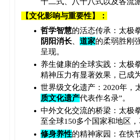
十二式、八十八式以及各流
【文化影响与重要性】：
哲学智慧
的活态传承：太极拳
阴阳消长
、
道家
的柔弱胜刚
呈现。
养生健康的全球实践：太极
精神压力有显著效果，已成
世界级文化遗产：2020年
质文化遗产
代表作名录”。
中外文化交流的桥梁：太极
至全球150多个国家和地区
修身养性
的精神家园：在快