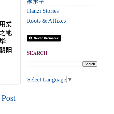
象形字
Hanzi Stories
Roots & Affixes
用柔
之地
Neven Krcmarek
毕
阴阳
SEARCH
Select Language
▼
 Post