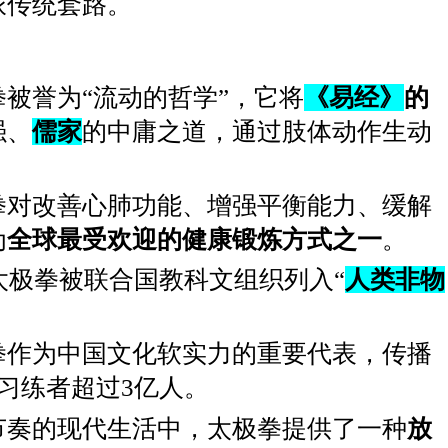
派传统套路。
被誉为“流动的哲学”，它将
《易经》
的
强、
儒家
的中庸之道，通过肢体动作生动
拳对改善心肺功能、增强平衡能力、缓解
为
全球最受欢迎的健康锻炼方式之一
。
，太极拳被联合国教科文组织列入“
人类非物
拳作为中国文化软实力的重要代表，传播
，习练者超过3亿人。
节奏的现代生活中，太极拳提供了一种
放