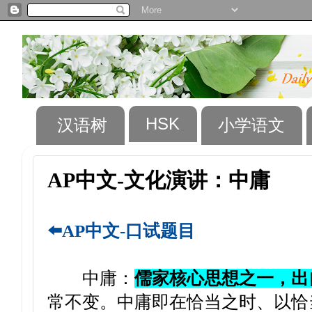
HSK
汉语树
小学语文
AP中文-文化演讲：中庸
⬅️AP中文-口试题目
中庸：
儒家核心思想之一，出
常不变。中庸即在恰当之时、以恰