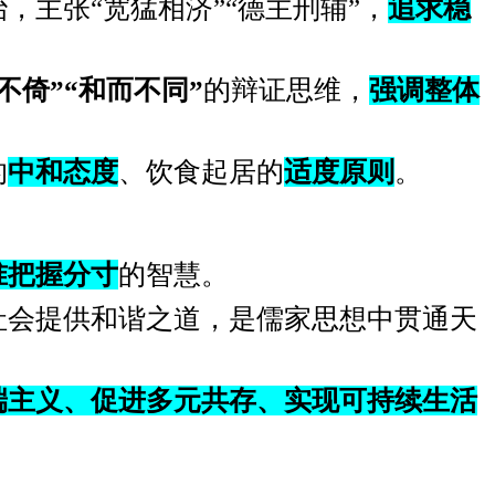
，主张“宽猛相济”“德主刑辅”，
追求稳
不倚”“和而不同”
的辩证思维，
强调整体
的
中和态度
、饮食起居的
适度原则
。
准把握分寸
的智慧。
社会提供和谐之道，是儒家思想中贯通天
端主义、促进多元共存、实现可持续生活