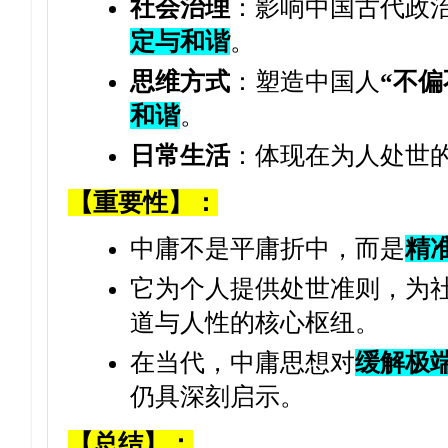
社会治理
：影响中国古代政治
定与和谐
。
思维方式
：塑造中国人
“不偏
和谐
。
日常生活
：体现在为人处世
【重要性】：
中庸不是平庸折中，而是
精
它为个人提供处世准则，为
道与人性的核心枢纽。
在当代，中庸思想对
缓解极
仍具深刻启示。
【总结】：