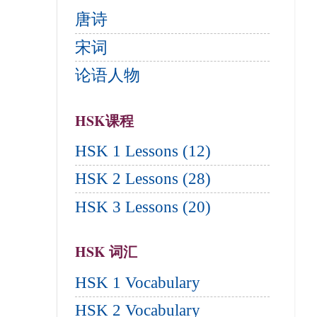
唐诗
宋词
论语人物
HSK课程
HSK 1 Lessons (12)
HSK 2 Lessons (28)
HSK 3 Lessons (20)
HSK 词汇
HSK 1 Vocabulary
HSK 2 Vocabulary