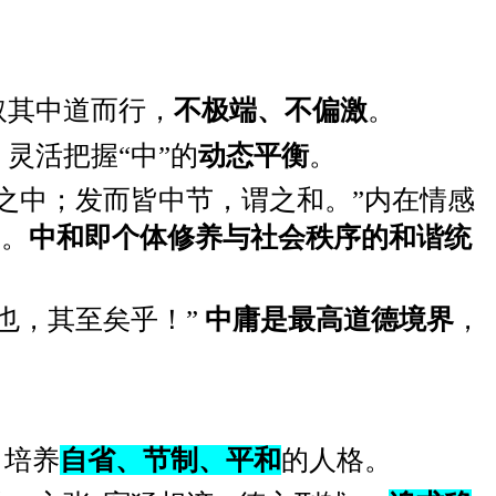
取其中道而行，
不极端、不偏激
。
，灵活把握“中”的
动态平衡
。
之中；发而皆中节，谓之和。”内在情感
”。
中和即个体修养与社会秩序的和谐统
也，其至矣乎！”
中庸是最高道德境界
，
。
，培养
自省、节制、平和
的人格。