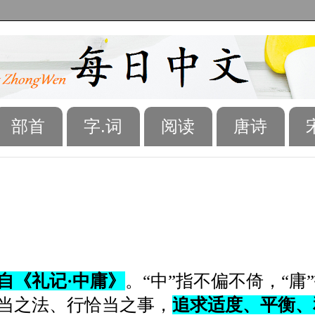
部首
字.词
阅读
唐诗
自《礼记·中庸》
。“中”指不偏不倚，“庸
当之法、行恰当之事，
追求适度、平衡、