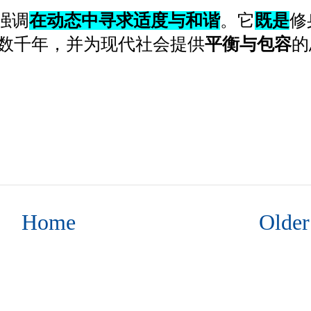
强调
在动态中寻求适度与和谐
。它
既是
修
数千年，并为现代社会提供
平衡与包容
的
Home
Older