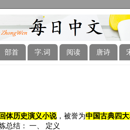
部首
字.词
阅读
唐诗
回体历史演义小说
，被誉为
中国古典四大
总结： 一、 定义