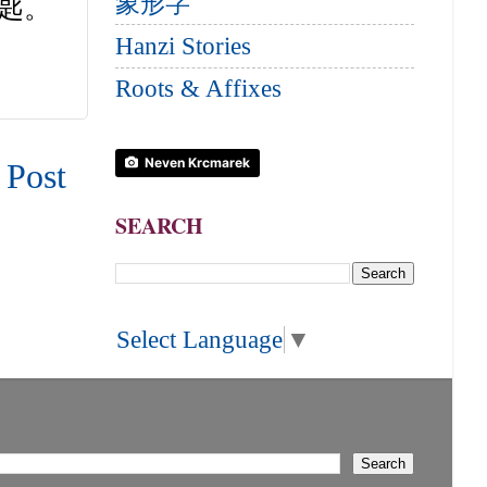
象形字
匙。
Hanzi Stories
Roots & Affixes
Neven Krcmarek
 Post
SEARCH
Select Language
▼