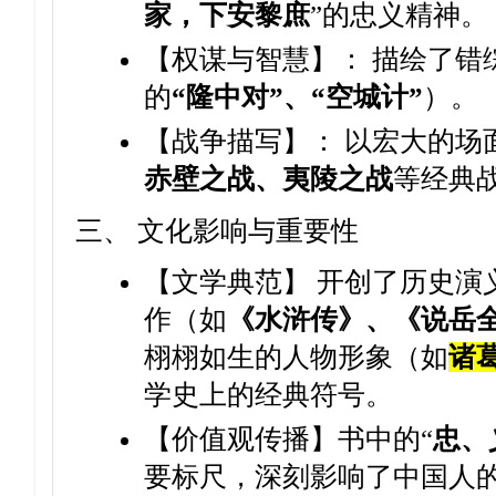
家，下安黎庶
”的忠义精神。
【权谋与智慧】： 描绘了错
的
“隆中对”、“空城计”
）。
【战争描写】： 以宏大的场
赤壁之战、夷陵之战
等经典
三、 文化影响与重要性
【文学典范】 开创了历史演
作（如
《水浒传》、《说岳
栩栩如生的人物形象（如
诸
学史上的经典符号。
【价值观传播】书中的“
忠、
要标尺，深刻影响了中国人的