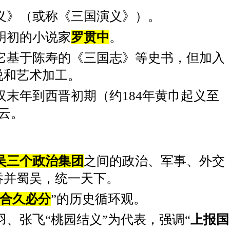
义》（或称《三国演义》）。
明初的小说家
罗贯中
。
它基于陈寿的《三国志》等史书，但加入
说和艺术加工。
汉末年到西晋初期（约184年黄巾起义至
云。
吴三个政治集团
之间的政治、军事、外交
吞并蜀吴，统一天下。
合久必分
”的历史循环观。
羽、张飞“桃园结义”为代表，强调“
上报国