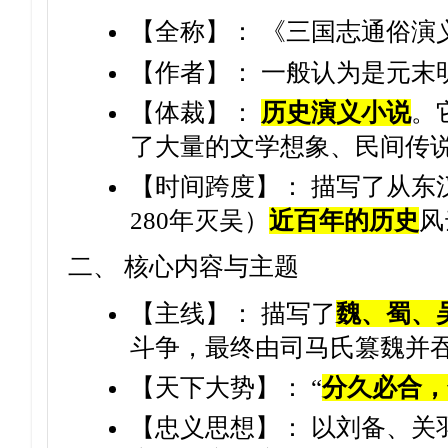
【全称】： 《三国志通俗演
【作者】： 一般认为是元末
【体裁】：
历史演义小说
。
了大量的文学想象、民间传
【时间跨度】： 描写了从东
280年灭吴）
近百年的历史
风
二、 核心内容与主题
【主线】： 描写了
魏、蜀、
斗争，最终由司马氏篡魏并
【天下大势】： “
分久必合，
【忠义思想】： 以刘备、关