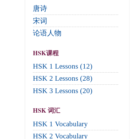
唐诗
宋词
论语人物
HSK课程
HSK 1 Lessons (12)
HSK 2 Lessons (28)
HSK 3 Lessons (20)
HSK 词汇
HSK 1 Vocabulary
HSK 2 Vocabulary