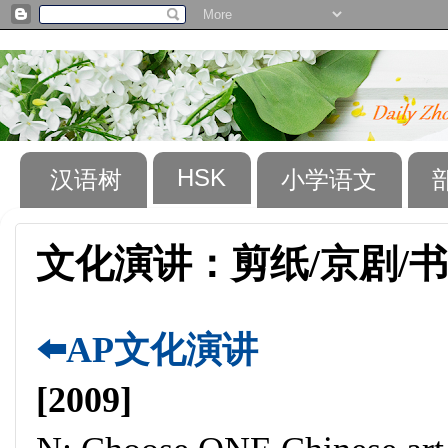
HSK
汉语树
小学语文
文化演讲：剪纸/京剧/书
⬅️AP文化演讲
[2009]