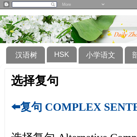
HSK
汉语树
小学语文
选择复句
⬅️复句 COMPLEX SENT