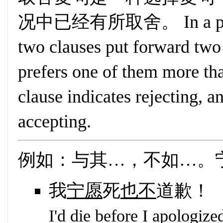
况中已经有所取舍。 In a prefere
two clauses put forward two 
prefers one of them more tha
clause indicates rejecting, a
accepting.
例如：与其…，不如…。
我
宁愿
死
也不
道歉！
I'd die before I apologize