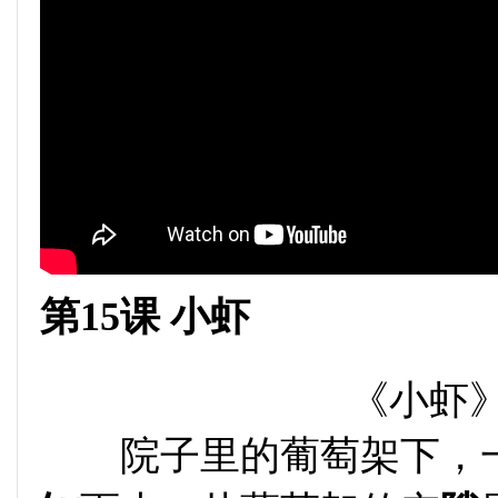
第15课 小虾
《小虾》
院子里的葡萄架下，