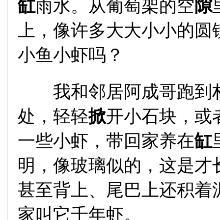
缸
雨水。从葡萄架的空
隙
上，像许多大大小小的圆
小鱼小虾吗？
我和邻居阿成哥跑到村
处，轻轻
掀
开小石块，或
一些小虾，带回家养在
缸
明，像玻璃似的，这是才
甚至背上、尾巴上还积着
家叫它千年虾。