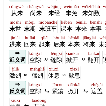
cóngwèi
shàngwèi
wèijīng
wèimiǎn
wèizhīshù
w
从
未
尚
未
未
经
未
免
未
知数
mòshì
mòqī
mòbānchē
kèběn
běnlái
běnshì
末
世
末
期
末
班车
课
本
本
来
本
事
jìnlái
huílái
qǐlái
hòulái
běnlái
jiānglái
wèi
进
来
回
来
起
来
后
来
本
来
将
来
未
⇒
kòngxì
fèngxì
xiānkāi
fānkāi
t
≈
≈
空隙
缝隙
掀开
翻开
近义词
jīliè
měngliè
xiūxi
xiēxi
≈
≈
激烈
猛烈
休息
歇息
⇒
kòngxì
jǐncòu
xiānkāi
zhēgài
⇆
⇆
空隙
紧凑
掀开
遮盖
反义词
xiūxi
láodòng