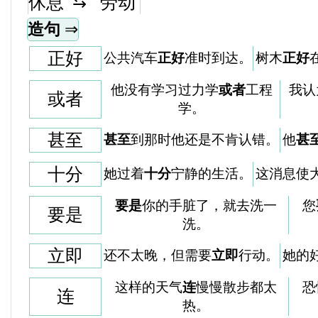
⇆
休息
劳动
造句
⇒
正好
公共汽车
正好
准时到达。
树木
正好
他没有学习过力学
或者
工程
我认
或者
学。
甚至
甚至
到那时他还是不肯认错。
他
甚
十分
她过着
十分
宁静的生活。
这消息使
要是
你的手脏了，就去洗一
您
要是
洗。
立即
还不太晚，但需要
立即
行动。
她的
这样的天气
连
慢慢散步都太
恐
连
热。