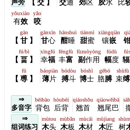
【 交 】
交
通
郊
区
胶
水
比
声旁
yǒuxiào
yǎo
有
效
咬
gān
gānxīn
hānshuì
tiánmì
xiāngqiàn
qi
【 甘 】
甘
心
酣
睡
甜
蜜
镶
嵌
fú/bì
xìngfú
fēngfù
fùzuòyòng
fúdù
fú
【 畐 】
幸
福
丰
富
副
作用
幅
度
辐
fū
báopiàn
bódòu
bóshì
gēbó
shùfù
【 尃 】
薄
片
搏
斗
博
士
胳
膊
束
缚
⇒
bēibāo
hòubèi
qiáoshǒu
qiàowěibā
sā
背包
后背
翘首
翘尾巴
多音字
⇒
mùtou
mùbǎn
mùcái
mùjiang
shù
木
头
木
板
木
材
木
匠
树
组词练习