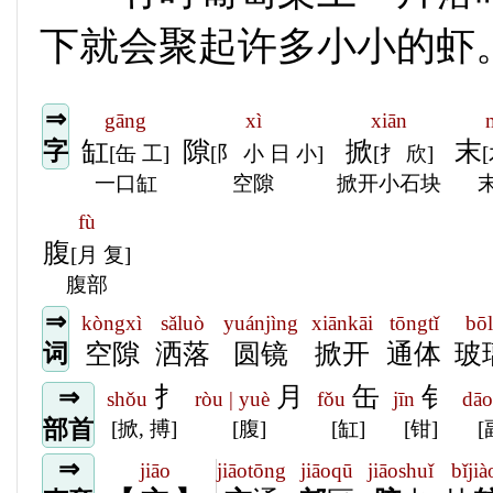
下就会聚起许多小小的虾
⇒
gāng
xì
xiān
缸
隙
掀
末
字
[缶 工]
[阝 小 日 小]
[扌 欣]
一口缸
空隙
掀开小石块
fù
腹
[月 复]
腹部
⇒
kòngxì
sǎluò
yuánjìng
xiānkāi
tōngtǐ
bōl
空隙
洒落
圆镜
掀开
通体
玻
词
扌
月
缶
钅
⇒
shǒu
ròu | yuè
fǒu
jīn
dāo
部首
[掀, 搏]
[腹]
[缸]
[钳]
[
⇒
jiāo
jiāotōng
jiāoqū
jiāoshuǐ
bǐjià