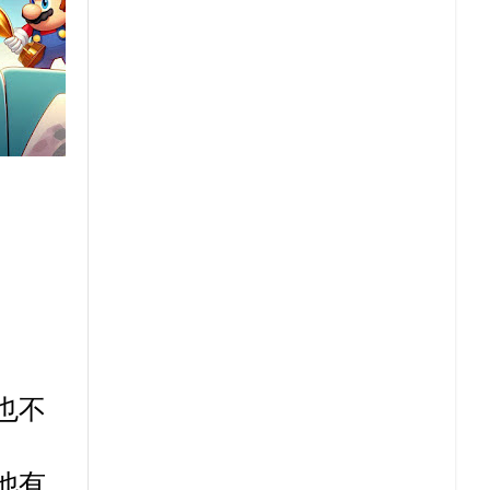
也不
他有