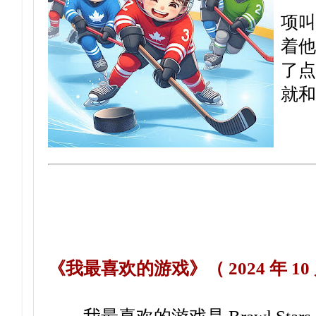
项叫
着他
了点
就和
《我最喜欢的游戏》（ 2024 年 10 月