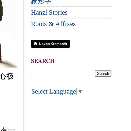
象形字
Hanzi Stories
Roots & Affixes
Neven Krcmarek
SEARCH
心极
Select Language
▼
有一