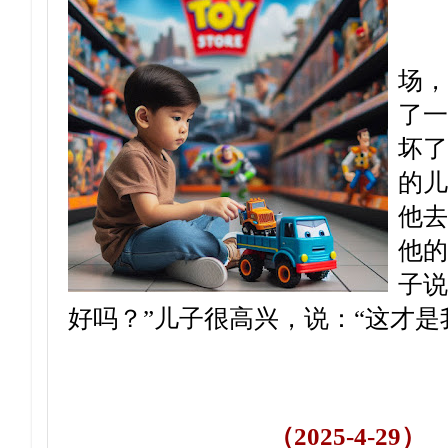
有一
场，
了一
坏了
的儿
他去
他的
子说
好吗？”儿子很高兴，说：“这才是
（2025-4-29）