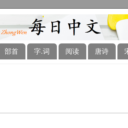
部首
字.词
阅读
唐诗