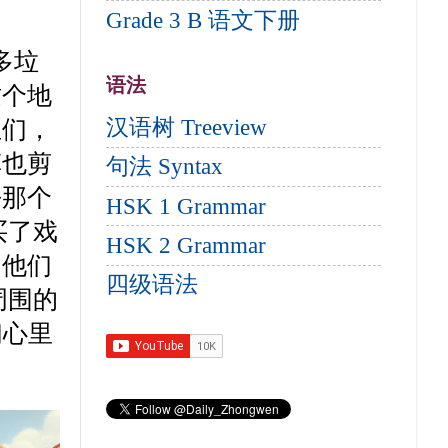
Grade 3 B 语文下册
多垃
语法
这个地
汉语树 Treeview
生们，
草也剪
句法 Syntax
去那个
HSK 1 Grammar
买了戏
HSK 2 Grammar
，他们
四级语法
周围的
们心里