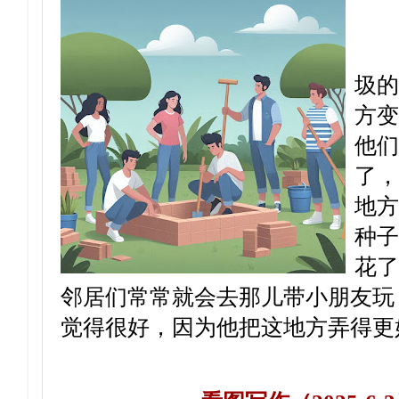
有一
圾的
方变
他们
了，
地方
种子
花了
邻居们常常就会去那儿带小朋友玩
觉得很好，因为他把这地方弄得更