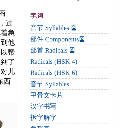
商
字.词
聊，过
音节 Syllables 🎴
他着急
部件 Components🎴
看到他
部首 Radicals 🎴
可以帮
Radicals (HSK 4)
找到了
，对儿
Radicals (HSK 6)
东西
音节 Syllables
甲骨文卡片
汉字书写
拆字解字