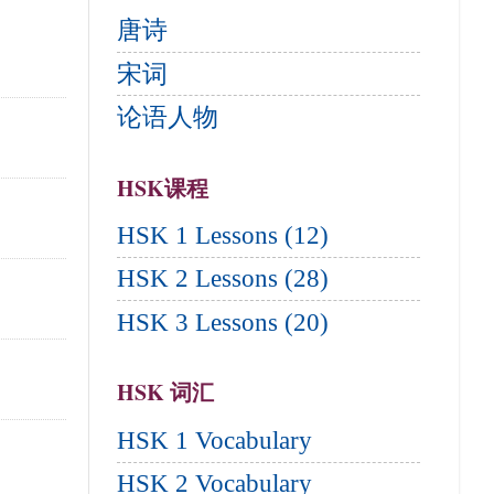
唐诗
宋词
论语人物
HSK课程
HSK 1 Lessons (12)
HSK 2 Lessons (28)
HSK 3 Lessons (20)
HSK 词汇
HSK 1 Vocabulary
HSK 2 Vocabulary