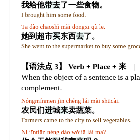
我给他
带
去
了一些食物。
I brought him some food.
Tā dào chāoshì mǎi dōngxī qù le.
她到超市
买
东西
去
了。
She went to the supermarket to buy some groce
【语法点 3】 Verb + Place + 来
When the object of a sentence is a pl
complement.
Nóngmínmen jìn chéng lái mài shūcài.
农民们
进
城
来
卖蔬菜。
Farmers came to the city to sell vegetables.
Nǐ jīntiān néng dào wǒjiā lái ma?