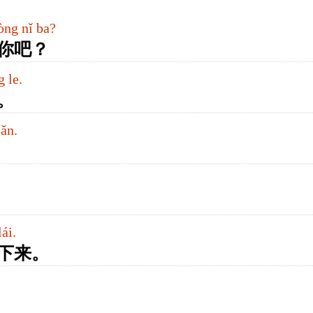
òng nǐ ba?
你吧？
 le.
。
sǎn.
ái.
下来。