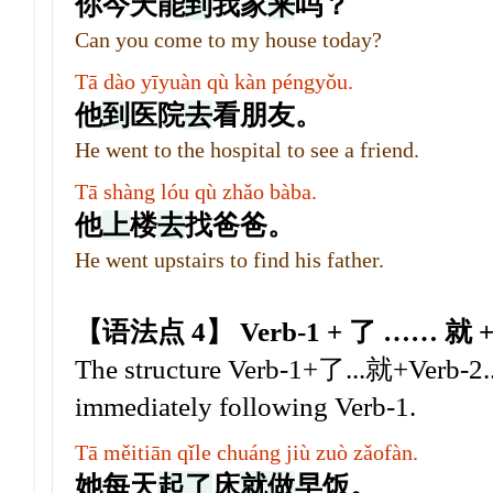
你今天能
到
我家
来
吗？
Can you come to my house today?
Tā dào yīyuàn qù kàn péngyǒu.
他
到
医院
去
看朋友。
He went to the hospital to see a friend.
Tā shàng lóu qù zhǎo bàba.
他
上
楼
去
找爸爸。
He went upstairs to find his father.
【语法点 4】 Verb-1 + 了 …… 就 +
The structure Verb-1+了...就+Verb-2...
immediately following Verb-1.
Tā měitiān qǐle chuáng jiù zuò zǎofàn.
她每天
起
了
床
就
做
早饭。