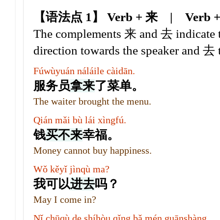
【语法点 1】 Verb + 来
|
Verb 
The complements 来 and 去 indicate the
direction towards the speaker and 去 
Fúwùyuán náláile càidān.
服务员
拿
来
了菜单。
The waiter brought the menu.
Qián mǎi bù lái xìngfú.
钱
买
不
来
幸福。
Money cannot buy happiness.
Wǒ kěyǐ jìnqù ma?
我可以
进
去
吗？
May I come in?
Nǐ chūqù de shíhòu qǐng bǎ mén guānshàng.