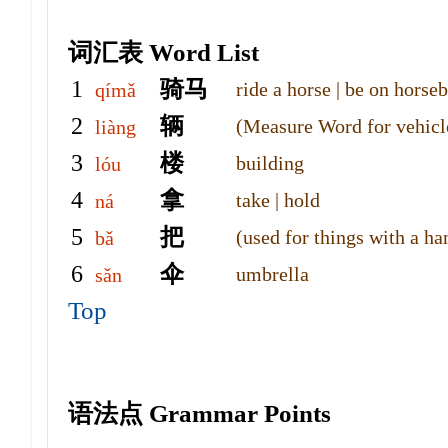
词汇表 Word List
1
骑马
ride a horse | be on hor
qímǎ
2
辆
(Measure Word for vehic
liàng
3
楼
building
lóu
4
拿
take | hold
ná
5
把
(used for things with a 
bǎ
6
伞
umbrella
sǎn
Top
语法点 Grammar Points