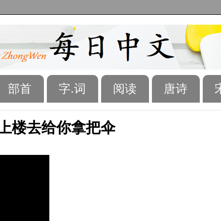
部首
字.词
阅读
唐诗
n 2 我上楼去给你拿把伞