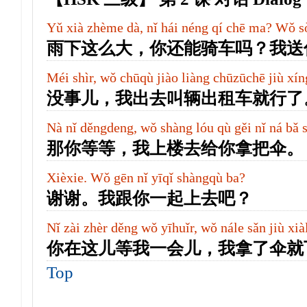
Yǔ xià zhème dà, nǐ hái néng qí chē ma? Wǒ s
雨下这么大，你还能骑车吗？我送
Méi shìr, wǒ chūqù jiào liàng chūzūchē jiù xíng
没事儿，我出去叫辆出租车就行了
Nà nǐ děngdeng, wǒ shàng lóu qù gěi nǐ ná bǎ 
那你等等，我上楼去给你拿把伞。
Xièxie. Wǒ gēn nǐ yīqǐ shàngqù ba?
谢谢。我跟你一起上去吧？
Nǐ zài zhèr děng wǒ yīhuǐr, wǒ nále sǎn jiù xiàl
你在这儿等我一会儿，我拿了伞就
Top