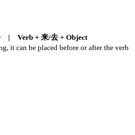
去
|
Verb + 来/去 + Object
g, it can be placed before or after the verb