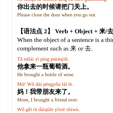
你
出
去
的时候请把门
关
上
。
Please close the door when you go out.
【语法点 2】 Verb + Object + 来/
When the object of a sentence is a thin
complement such as 来 or 去.
Tā nálái yī píng pútáojiǔ.
他
拿
来
一瓶葡萄酒。
He brought a bottle of wine.
Mā! Wǒ dài péngyǒu lái le.
妈！我
带
朋友
来
了。
Mom, I brought a friend over.
Wǒ gěi tā dàiqùle yīxiē shíwù.