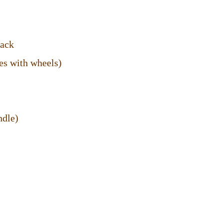
seback
les with wheels)
handle)