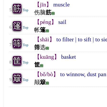
【jīn】
muscle
筋
5
Top
伤脑
筋
[6]
【péng】
sail
篷
6
Top
帐
篷
[6]
【shāi】
to filter | to sift | to s
筛
7
Top
筛
选
[6]
【kuāng】
basket
筐
8
Top
筐
[6]
【bǒ/bò】
to winnow, dust pan 
簸
9
Top
颠
簸
[6]