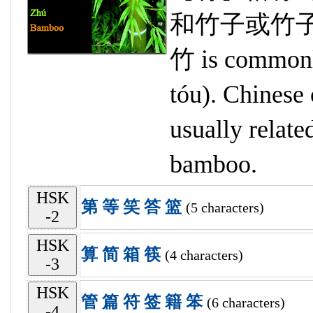
和竹子或竹
竹 is common
tóu). Chinese 
usually relat
bamboo.
HSK
第
等
笑
答
篮
(5 characters)
-2
HSK
算
简
箱
筷
(4 characters)
-3
HSK
管
篇
符
签
籍
笨
(6 characters)
-4