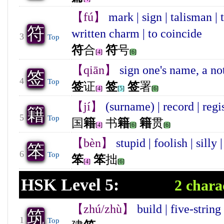
【fú】
mark | sign | talisman | t
符
written charm | to coincide
3
Top
符
合
符
号
[4]
[6]
【qiān】
sign one's name, a not
签
4
Top
签
证
签
签
署
[4]
[5]
[6]
【jí】
(surname) | record | regi
籍
5
Top
国
籍
书
籍
籍
贯
[4]
[6]
[6]
【bèn】
stupid | foolish | silly
笨
6
Top
笨
笨
拙
[4]
[6]
HSK Level 5:
2 chara
【zhú/zhù】
build | five-string
筑
1
Top