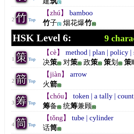
建
筑
[5]
【zhú】
bamboo
竹
2
Top
竹
子
烟花爆
竹
[5]
[6]
HSK Level 6:
9 chara
【cè】
method | plan | policy 
策
1
Top
决
策
对
策
政
策
策
划
策
[6]
[6]
[6]
[6]
【jiàn】
arrow
箭
2
Top
火
箭
[6]
【chóu】
token | a tally | coun
筹
3
Top
筹
备
统
筹
兼顾
[6]
[6]
【tǒng】
tube | cylinder
筒
4
Top
话
筒
[6]