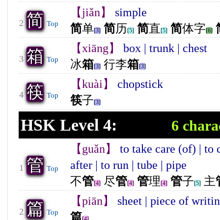
【jiǎn】
simple
简
2
Top
简
单
简
历
简
直
简
体字
[3]
[5]
[5]
[6]
【xiāng】
box | trunk | chest
箱
3
Top
冰
箱
行李
箱
[3]
[3]
【kuài】
chopstick
筷
4
Top
筷
子
[3]
HSK Level 4:
6 chara
【guǎn】
to take care (of) | to
管
after | to run | tube | pipe
1
Top
不
管
尽
管
管
理
管
子
主
[4]
[4]
[4]
[5]
【piān】
sheet | piece of writi
篇
2
Top
篇
[4]