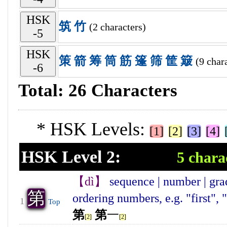
HSK
筑
竹
(2 characters)
-5
HSK
策
箭
筹
筒
筋
篷
筛
筐
簸
(9 char
-6
Total: 26 Characters
* HSK Levels:
[1]
[2]
[3]
[4]
HSK Level 2:
5 chara
【dì】
sequence | number | grad
第
ordering numbers, e.g. "first",
1
Top
第
第
一
[2]
[2]