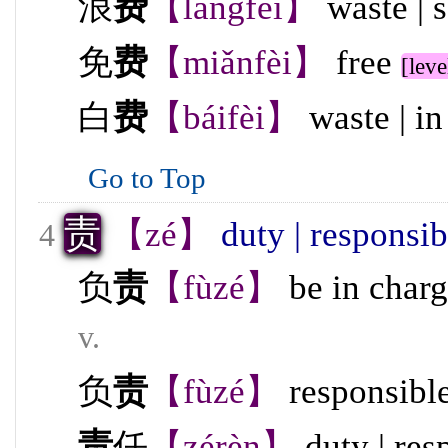
浪
费
【làngfèi】
waste | 
免
费
【miǎnfèi】
free
[leve
白
费
【báifèi】
waste | i
Go to Top
责
【zé】
duty | responsib
4
负
责
【fùzé】
be in charg
v.
负
责
【fùzé】
responsibl
责
任
【zérèn】
duty | res