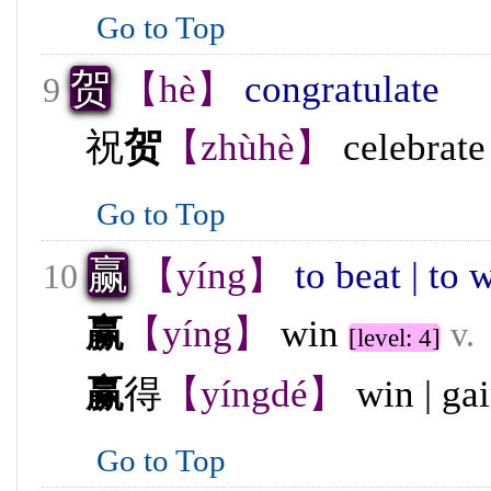
Go to Top
贺
【hè】
congratulate
9
祝
贺
【zhùhè】
celebrate
Go to Top
赢
【yíng】
to beat | to w
10
赢
【yíng】
win
v.
[level: 4]
赢
得
【yíngdé】
win | ga
Go to Top