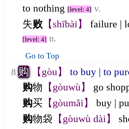
to nothing
v.
[level: 4]
失
败
【shībài】
failure | 
n.
[level: 4]
Go to Top
购
【gòu】
to buy | to pu
8
购
物
【gòuwù】
go shop
购
买
【gòumǎi】
buy | p
购
物袋
【gòuwù dài】
sh