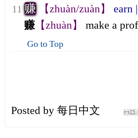
赚
【zhuàn/zuàn】
earn 
11
赚
【zhuàn】
make a profi
Go to Top
Posted by
每日中文