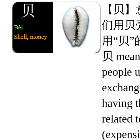
【贝】
们用贝
用“贝
贝 means 
people u
exchange
having t
related 
(expensi