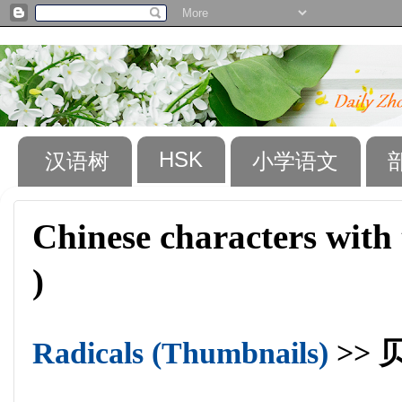
HSK
汉语树
小学语文
Chinese characters with
)
Radicals (Thumbnails)
>> 贝