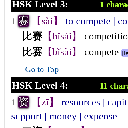
HSK Level 3:
1 chara
赛
【sài】
to compete | co
1
比
赛
【bǐsài】
competiti
比
赛
【bǐsài】
compete
[l
Go to Top
HSK Level 4:
11 char
资
【zī】
resources | capit
1
support | money | expense