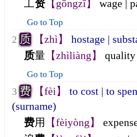
工
资
【gōngzī】
wage | p
Go to Top
质
【zhì】
hostage | subst
2
质
量
【zhìliàng】
qualit
Go to Top
费
【fèi】
to cost | to spe
3
(surname)
费
用
【fèiyòng】
expense