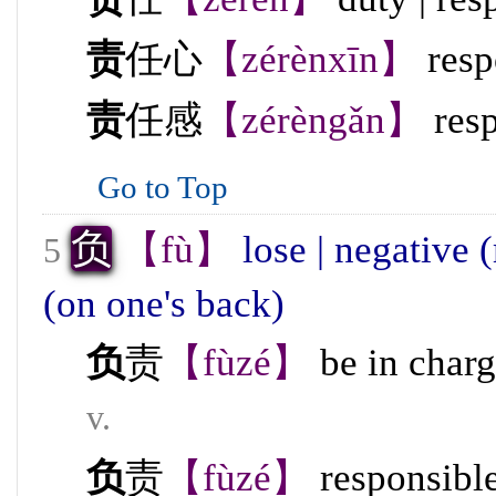
责
任心
【zérènxīn】
resp
责
任感
【zérèngǎn】
resp
Go to Top
负
【fù】
lose | negative (
5
(on one's back)
负
责
【fùzé】
be in charg
v.
负
责
【fùzé】
responsibl