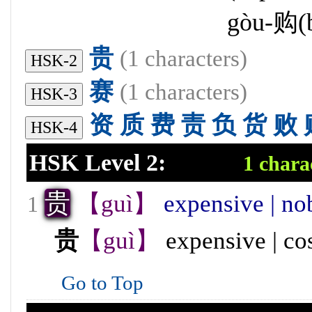
gòu-购(b
贵
(1 characters)
HSK-2
赛
(1 characters)
HSK-3
资
质
费
责
负
货
败
HSK-4
HSK Level 2:
1 chara
贵
【guì】
expensive | no
1
贵
【guì】
expensive | co
Go to Top