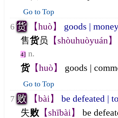
Go to Top
货
【huò】
goods | mone
6
售
货
员
【shòuhuòyuán】
n.
4]
货
【huò】
goods | commo
Go to Top
败
【bài】
be defeated | to
7
失
败
【shībài】
be defeate