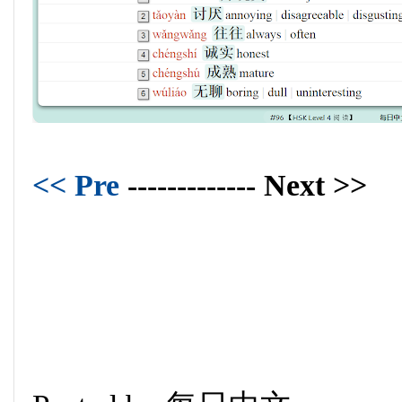
<< Pre
------------- Next >>