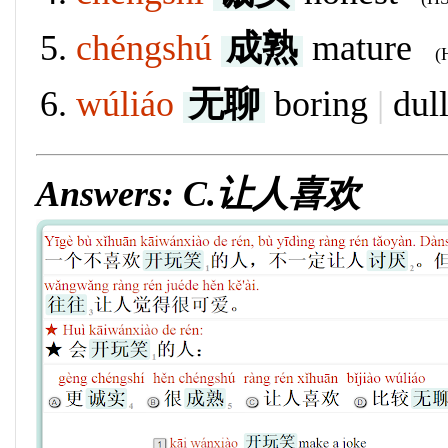
chéngshú
成熟
mature
(H
wúliáo
无聊
boring
|
dul
Answers: C.让人喜欢