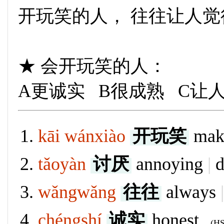
开玩笑的人， 往往让人
★ 会开玩笑的人：
A更诚实 B很成熟 C让
kāi wánxiào
开玩笑
mak
tǎoyàn
讨厌
annoying
|
d
wǎngwǎng
往往
always
|
chéngshí
诚实
honest
(HSK