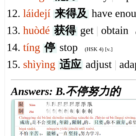
láidejí
来得及
have eno
huòdé
获得
get
|
obtain
tíng
停
stop
(HSK 4) [v.]
shìyìng
适应
adjust
|
ada
Answers: B.不停努力的