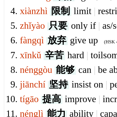
xiànzhì
限制
limit
|
restr
zhǐyào
只要
only if
|
as/s
fàngqì
放弃
give up
(HSK 4
xīnkǔ
辛苦
hard
|
toilso
nénggòu
能够
can
|
be ab
jiānchí
坚持
insist on
|
pe
tígāo
提高
improve
|
inc
nénglì
能力
ability
|
capa