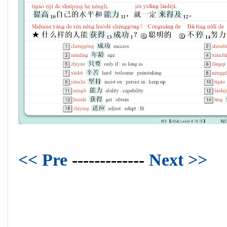
<< Pre
-------------
Next >>