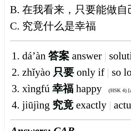
在我看来，只要能做自
究竟什么是幸福
dá’àn
答案
answer
|
solut
zhǐyào
只要
only if
|
so l
xìngfú
幸福
happy
(HSK 4) [a
jiūjìng
究竟
exactly
|
actu