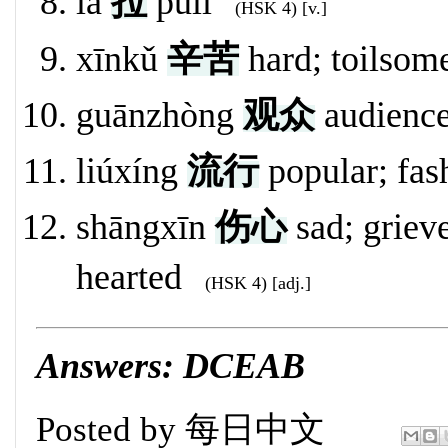
lā
拉
pull
(HSK 4) [v.]
xīnkǔ
辛苦
hard; toilsom
guānzhòng
观众
audience
liúxíng
流行
popular; fa
shāngxīn
伤心
sad; griev
hearted
(HSK 4) [adj.]
Answers: DCEAB
Posted by
每日中文