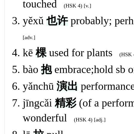
touched
(HSK 4) [v.]
yěxǔ
也许
probably; per
[adv.]
kē
棵
used for plants
(HSK 4
bào
抱
embrace;hold sb or
yǎnchū
演出
performance
jīngcǎi
精彩
(of a perform
wonderful
(HSK 4) [adj.]