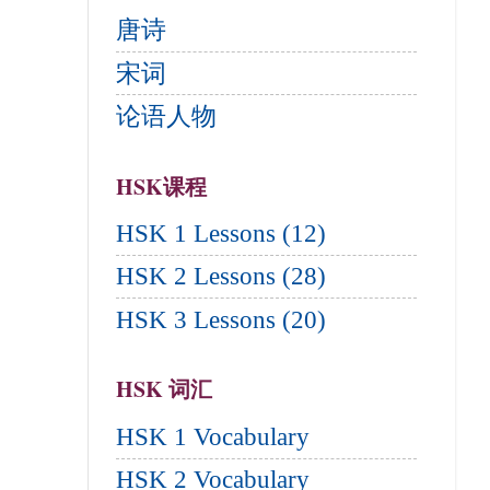
唐诗
宋词
论语人物
HSK课程
HSK 1 Lessons (12)
HSK 2 Lessons (28)
HSK 3 Lessons (20)
HSK 词汇
HSK 1 Vocabulary
HSK 2 Vocabulary