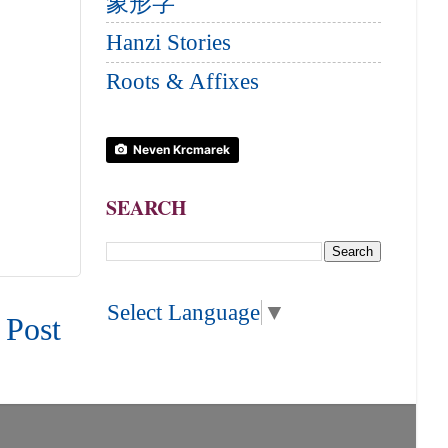
象形字
Hanzi Stories
Roots & Affixes
Neven Krcmarek
SEARCH
Select Language
▼
 Post