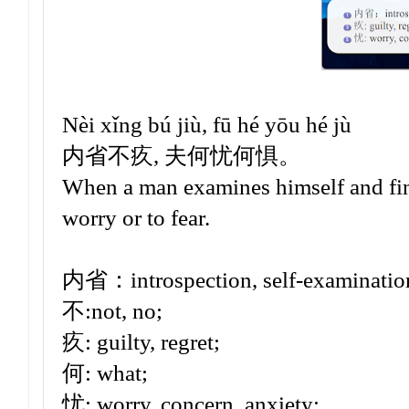
Nèi xǐng bú jiù, fū hé yōu hé jù
内省不疚, 夫何忧何惧。
When a man examines himself and find
worry or to fear.
内省：introspection, self-examinatio
不:not, no;
疚: guilty, regret;
何: what;
忧: worry, concern, anxiety;