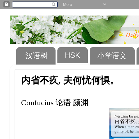
HSK
汉语树
小学语文
内省不疚, 夫何忧何惧。
Confucius 论语 颜渊