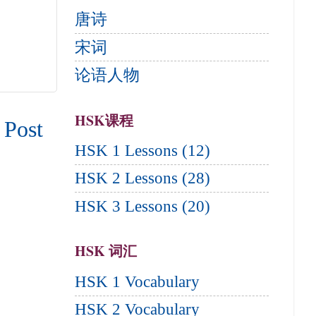
唐诗
宋词
论语人物
HSK课程
 Post
HSK 1 Lessons (12)
HSK 2 Lessons (28)
HSK 3 Lessons (20)
HSK 词汇
HSK 1 Vocabulary
HSK 2 Vocabulary