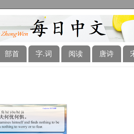
部首
字.词
阅读
唐诗