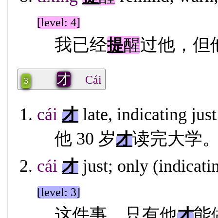
[level: 4]
我已经
过他，但
提
醒
才
Cái
3
cái
late, indicating ju
才
他 30 岁
读完大学
才
cái
just; only (indicat
才
[level: 3]
这件事，只有他
能
才