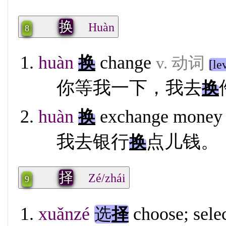
换
Huàn
8
huàn
change
换
v. 动词
[le
你等我一下，我去
换
huàn
exchange money
换
我去银行
点儿钱。
换
择
Zé/zhái
9
xuǎnzé
choose; selec
选
择