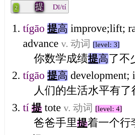
提
Dī/tí
2
tígāo
improve;lift; r
提
高
advance
v. 动词
[level: 3]
你数学成绩
了不
提
高
tígāo
development; 
提
高
人们的生活水平有了
tí
tote
提
v. 动词
[level: 4]
爸爸手里
着一个行
提