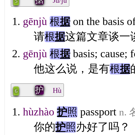
Jū/jù
5
gēnjù
on the basis o
根
据
请
这篇文章谈一
根
据
gēnjù
basis; cause; 
根
据
他这么说，是有
根
据
护
Hù
6
hùzhào
passport
护
照
n.
你的
办好了吗？
护
照