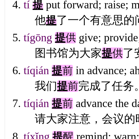
tí
put forward; raise; 
提
他
了一个有意思的
提
tígōng
give; provide
提
供
图书馆为大家
了
提
供
tíqián
in advance; a
提
前
我们
完成了任务
提
前
tíqián
advance the da
提
前
请大家注意，会议的
tíxǐng
remind; warn; 
提
醒