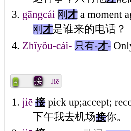
gāngcái
a moment ag
刚
才
是谁来的电话？
刚
才
Zhǐyǒu-cái-
Onl
只有-
才
-
接
Jiē
4
jiē
pick up;accept; rec
接
下午我去机场
你。
接