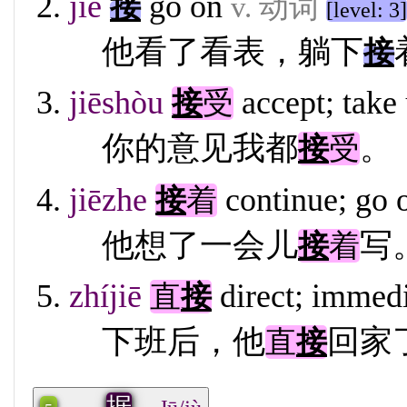
jiē
go on
接
v. 动词
[level: 3]
他看了看表，躺下
接
jiēshòu
accept; take
接
受
你的意见我都
。
接
受
jiēzhe
continue; go 
接
着
他想了一会儿
写
接
着
zhíjiē
direct; immed
直
接
下班后，他
回家
直
接
据