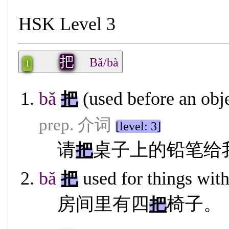
HSK Level 3
把
Bǎ/bà
1
bǎ
(used before an obje
把
prep. 介词
[level: 3]
请
桌子上的铅笔给
把
bǎ
used for things wit
把
房间里有四
椅子。
把