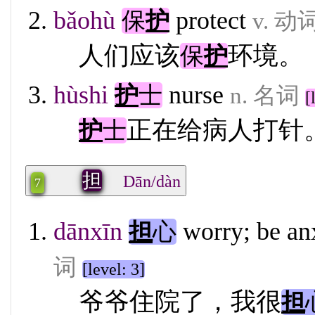
bǎohù
protect
保
护
v. 动
人们应该
环境。
保
护
hùshi
nurse
护
士
n. 名词
[
正在给病人打针
护
士
担
Dān/dàn
7
dānxīn
worry; be an
担
心
词
[level: 3]
爷爷住院了，我很
担