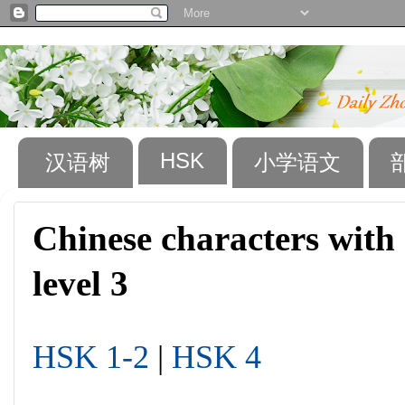
HSK
汉语树
小学语文
Chinese characters with
level 3
HSK 1-2
|
HSK 4