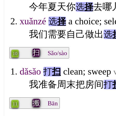
今年夏天你
去哪
选
择
xuǎnzé
a choice; sel
选
择
我们需要自己做出
选
扫
Sǎo/sào
10
dǎsǎo
clean; sweep
打
扫
我准备周末把房间
打
搬
Bān
11