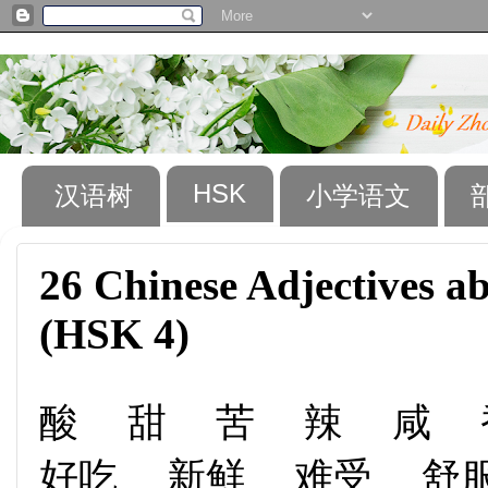
HSK
汉语树
小学语文
26 Chinese Adjectives a
(HSK 4)
酸 甜 苦 辣 咸
好吃 新鲜 难受 舒